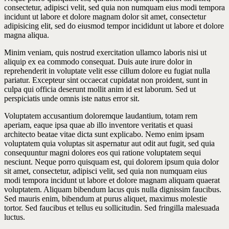
consectetur, adipisci velit, sed quia non numquam eius modi tempora
incidunt ut labore et dolore magnam dolor sit amet, consectetur
adipisicing elit, sed do eiusmod tempor incididunt ut labore et dolore
magna aliqua.
Minim veniam, quis nostrud exercitation ullamco laboris nisi ut
aliquip ex ea commodo consequat. Duis aute irure dolor in
reprehenderit in voluptate velit esse cillum dolore eu fugiat nulla
pariatur. Excepteur sint occaecat cupidatat non proident, sunt in
culpa qui officia deserunt mollit anim id est laborum. Sed ut
perspiciatis unde omnis iste natus error sit.
Voluptatem accusantium doloremque laudantium, totam rem
aperiam, eaque ipsa quae ab illo inventore veritatis et quasi
architecto beatae vitae dicta sunt explicabo. Nemo enim ipsam
voluptatem quia voluptas sit aspernatur aut odit aut fugit, sed quia
consequuntur magni dolores eos qui ratione voluptatem sequi
nesciunt. Neque porro quisquam est, qui dolorem ipsum quia dolor
sit amet, consectetur, adipisci velit, sed quia non numquam eius
modi tempora incidunt ut labore et dolore magnam aliquam quaerat
voluptatem. Aliquam bibendum lacus quis nulla dignissim faucibus.
Sed mauris enim, bibendum at purus aliquet, maximus molestie
tortor. Sed faucibus et tellus eu sollicitudin. Sed fringilla malesuada
luctus.