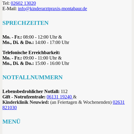
Tel:
02602 13020
E-Mail:
info@kinderarztpraxis-montabaur.de
SPRECHZEITEN
Mo. - Fr.:
08:00 - 12:00 Uhr &
Mo., Di. & Do.:
14:00 - 17:00 Uhr
Telefonische Erreichbarkeit:
Mo. - Fr.:
09:00 - 11:00 Uhr &
Mo., Di. & Do.:
15:00 - 16:00 Uhr
NOTFALLNUMMERN
Lebensbedrohlicher Notfall:
112
Gift - Notrufzentrale:
06131 19240
&
Kinderklinik Neuwied:
(an Feiertagen & Wochenenden)
02631
821030
MENÜ